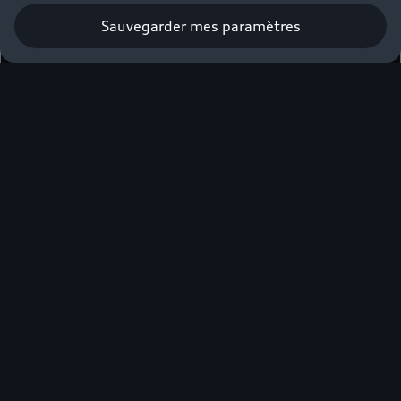
Sauvegarder mes paramètres
Obtenir une offre
Élue voiture
premium de
l’année*
Professionnels, veuillez compléter le formulaire
ci-dessous pour être mis en relation avec votre
Partenaire Audi⁽⁴⁾